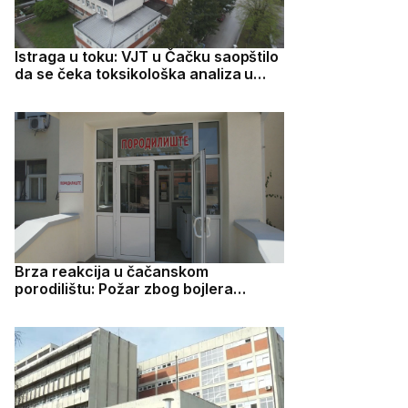
Istraga u toku: VJT u Čačku saopštilo
da se čeka toksikološka analiza u
slučaju Eme i Marka
Brza reakcija u čačanskom
porodilištu: Požar zbog bojlera
ugašen za nekoliko minuta