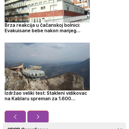
Brza reakcija u čačanskoj bolnici:
Evakuisane bebe nakon manjeg
požara na neonatologiji
Izdržao veliki test: Stakleni vidikovac
na Kablaru spreman za 1.600
posetilaca