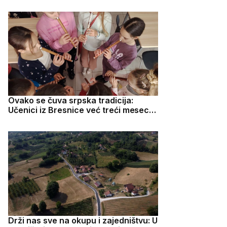
dva gutljaja
Ovako se čuva srpska tradicija:
Učenici iz Bresnice već treći mesec
uče kako da sviraju frulu
Drži nas sve na okupu i zajedništvu: U