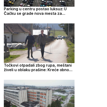
Parking u centru postao luksuz: U
Čačku se grade nova mesta za
automobile
Točkovi otpadali zbog rupa, meštani
živeli u oblaku prašine: Kreće obnova
svih lokalnih puteva u Lučanima
oštećenih tokom gradnje autoputa