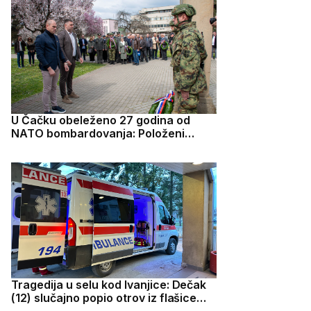
U Čačku obeleženo 27 godina od
NATO bombardovanja: Položeni
venci za žrtve
Tragedija u selu kod Ivanjice: Dečak
(12) slučajno popio otrov iz flašice
misleći da je sok, preminuo nakon