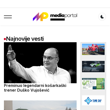
Dar
Najnovije vesti
Preminuo legendarni košarkaški
trener Duško Vujošević