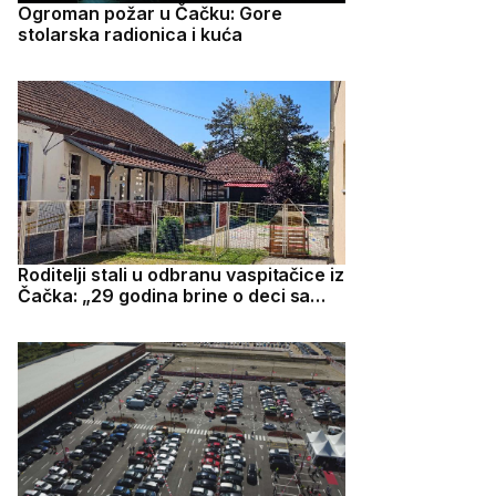
Ogroman požar u Čačku: Gore
stolarska radionica i kuća
Roditelji stali u odbranu vaspitačice iz
Čačka: „29 godina brine o deci sa
puno ljubavi“