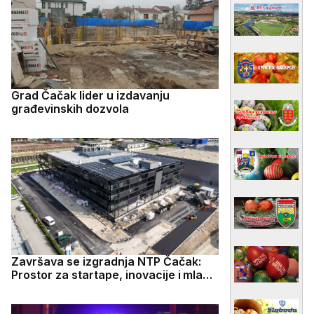
Grad Čačak lider u izdavanju
građevinskih dozvola
Završava se izgradnja NTP Čačak:
Prostor za startape, inovacije i mlade
talente (FOTO)