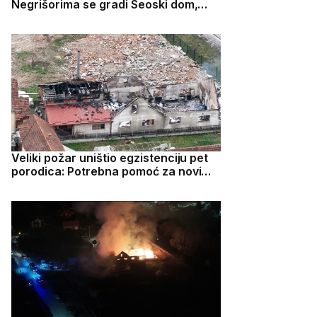
Negrišorima se gradi Seoski dom,
meštani presrećni kažu - to je za nas
prelepa vest
Veliki požar uništio egzistenciju pet
porodica: Potrebna pomoć za novi
početak