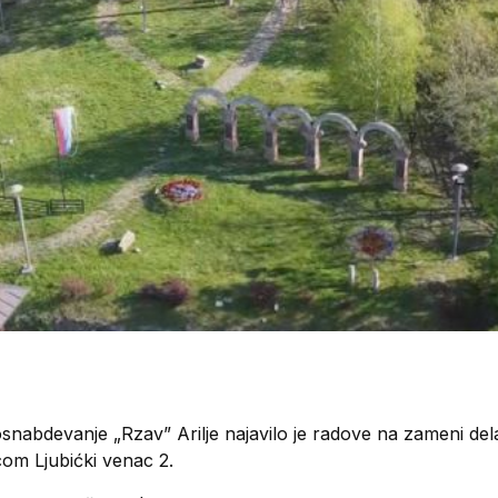
abdevanje „Rzav” Arilje najavilo je radove na zameni dela
icom Ljubićki venac 2.