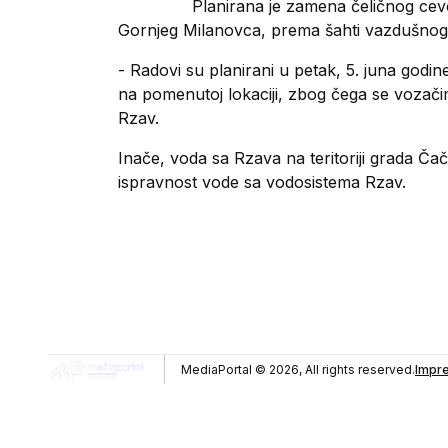
Planirana je zamena čeličnog ce
Gornjeg Milanovca, prema šahti vazdušnog v
- Radovi su planirani u petak, 5. juna god
na pomenutoj lokaciji, zbog čega se vozačim
Rzav.
Inače, voda sa Rzava na teritoriji grada Ča
ispravnost vode sa vodosistema Rzav.
GDPR Compliance
We use cookies to ensure you get the best
experience on our website. By continuing to use our
site, you accept our use of cookies,
Privacy Policy
,
and
Terms of Service
.
MediaPortal ©
2026, All rights reserved.
Impr
Accept