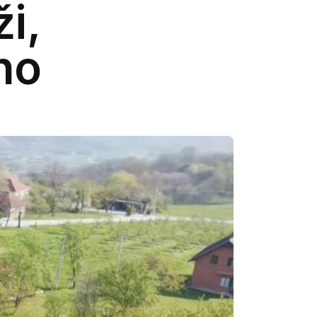
i,
no