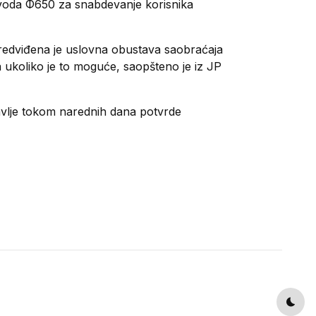
ovoda Φ650 za snabdevanje korisnika
predviđena je uslovna obustava saobraćaja
a ukoliko je to moguće, saopšteno je iz JP
ravlje tokom narednih dana potvrde
Dark