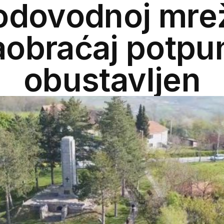
odovodnoj mrež
aobraćaj potpu
obustavljen