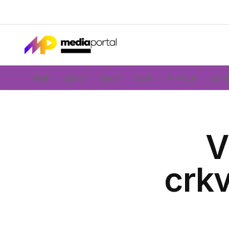
Vesti
Lokal
Sport
Svet
Hi-Tech
Zdra
V
crkv