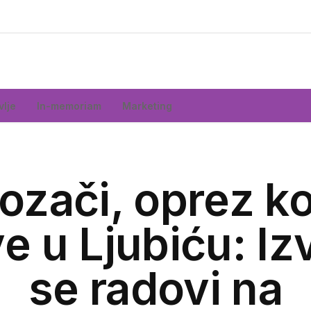
vlje
In-memoriam
Marketing
ozači, oprez k
e u Ljubiću: I
se radovi na