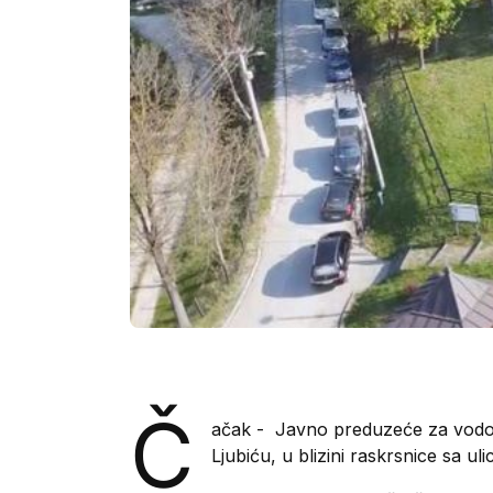
Č
ačak -
Javno preduzeće za vodosn
Ljubiću, u blizini raskrsnice sa ul