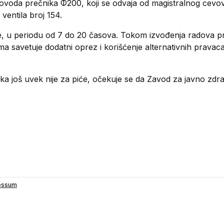
vovoda prečnika Φ200, koji se odvaja od magistralnog cev
entila broj 154.
ine, u periodu od 7 do 20 časova. Tokom izvođenja radova 
a savetuje dodatni oprez i korišćenje alternativnih pravac
čka još uvek nije za piće, očekuje se da Zavod za javno zd
essum