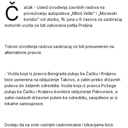
Č
ačak - Usled izvođenja završnih radova na
povezivanju autoputeva „Miloš Veliki“ i „Moravski
koridor” od utorka, 16. juna u 6 časova za saobraćaj
motornih vozila će biti zatvorena petlja Preljina.
Tokom izvođenja radova saobraćaj će biti preusmeren na
alternativne pravce.
- Vozila koja iz pravca Beograda putuju ka Čačku i Kraljevu
biće usmerena na isključenje Takovo, a zatim preko državnih
puteva do željenih odredišta. Vozila koja iz pravca Požege
putuju ka Čačku i Kraljevu koristiće isključenje Pakovraće, a
zatim nastaviti državnim putem ka odredištu, saopšteno je iz
lokalne samouprave.
Dodaju da na svim važnijim raskrsnicama i lokacijama biće