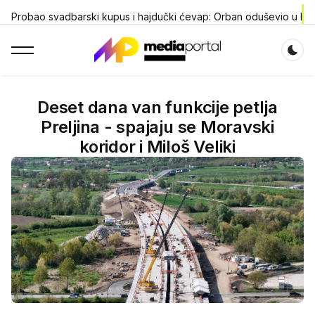
Probao svadbarski kupus i hajdučki ćevap: Orban oduševio u Dr
Dar
Deset dana van funkcije petlja
Preljina - spajaju se Moravski
koridor i Miloš Veliki