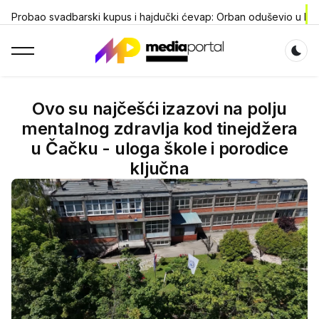
Probao svadbarski kupus i hajdučki ćevap: Orban oduševio u Dr
Dar
Ovo su najčešći izazovi na polju
mentalnog zdravlja kod tinejdžera
u Čačku - uloga škole i porodice
ključna