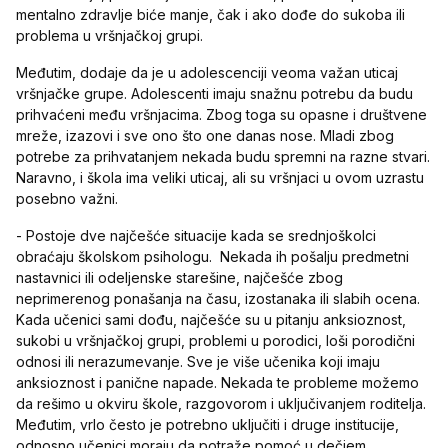
mentalno zdravlje biće manje, čak i ako dođe do sukoba ili
problema u vršnjačkoj grupi.
Međutim, dodaje da je u adolescenciji veoma važan uticaj
vršnjačke grupe. Adolescenti imaju snažnu potrebu da budu
prihvaćeni među vršnjacima. Zbog toga su opasne i društvene
mreže, izazovi i sve ono što one danas nose. Mladi zbog
potrebe za prihvatanjem nekada budu spremni na razne stvari.
Naravno, i škola ima veliki uticaj, ali su vršnjaci u ovom uzrastu
posebno važni.
- Postoje dve najčešće situacije kada se srednjoškolci
obraćaju školskom psihologu.
Nekada ih pošalju predmetni
nastavnici ili odeljenske starešine, najčešće zbog
neprimerenog ponašanja na času, izostanaka ili slabih ocena.
Kada učenici sami dođu, najčešće su u pitanju anksioznost,
sukobi u vršnjačkoj grupi, problemi u porodici, loši porodični
odnosi ili nerazumevanje. Sve je više učenika koji imaju
anksioznost i panične napade. Nekada te probleme možemo
da rešimo u okviru škole, razgovorom i uključivanjem roditelja.
Međutim, vrlo često je potrebno uključiti i druge institucije,
odnosno učenici moraju da potraže pomoć u dečjem