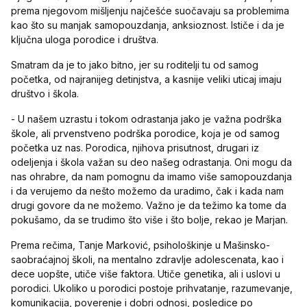
prema njegovom mišljenju najčešće suočavaju sa problemima
kao što su manjak samopouzdanja, anksioznost. Ističe i da je
ključna uloga porodice i društva.
Smatram da je to jako bitno, jer su roditelji tu od samog
početka, od najranijeg detinjstva, a kasnije veliki uticaj imaju
društvo i škola.
- U našem uzrastu i tokom odrastanja jako je važna podrška
škole, ali prvenstveno podrška porodice, koja je od samog
početka uz nas. Porodica, njihova prisutnost, drugari iz
odeljenja i škola važan su deo našeg odrastanja. Oni mogu da
nas ohrabre, da nam pomognu da imamo više samopouzdanja
i da verujemo da nešto možemo da uradimo, čak i kada nam
drugi govore da ne možemo. Važno je da težimo ka tome da
pokušamo, da se trudimo što više i što bolje, rekao je Marjan.
Prema rečima, Tanje Marković, psihološkinje u Mašinsko-
saobraćajnoj školi, na mentalno zdravlje adolescenata, kao i
dece uopšte, utiče više faktora. Utiče genetika, ali i uslovi u
porodici. Ukoliko u porodici postoje prihvatanje, razumevanje,
komunikacija, poverenje i dobri odnosi, posledice po