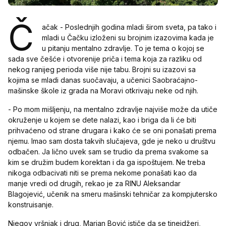
Č
ačak - Poslednjih godina mladi širom sveta, pa tako i
mladi u Čačku izloženi su brojnim izazovima kada je
u pitanju mentalno zdravlje. To je tema o kojoj se
sada sve češće i otvorenije priča i tema koja za razliku od
nekog ranijeg perioda više nije tabu. Brojni su izazovi sa
kojima se mladi danas suočavaju, a učenici Saobraćajno-
mašinske škole iz grada na Moravi otkrivaju neke od njih.
- Po mom mišljenju, na mentalno zdravlje najviše može da utiče
okruženje u kojem se dete nalazi, kao i briga da li će biti
prihvaćeno od strane drugara i kako će se oni ponašati prema
njemu. Imao sam dosta takvih slučajeva, gde je neko u društvu
odbačen. Ja lično uvek sam se trudio da prema svakome sa
kim se družim budem korektan i da ga ispoštujem. Ne treba
nikoga odbacivati niti se prema nekome ponašati kao da
manje vredi od drugih, rekao je za RINU Aleksandar
Blagojević, učenik na smeru mašinski tehničar za kompjutersko
konstruisanje.
Njegov vršnjak i drug, Marjan Bović ističe da se tinejdžeri,