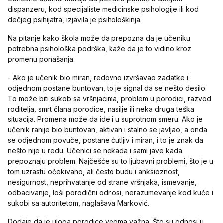
dispanzeru, kod specijaliste medicinske psihologije ili kod
dečjeg psihijatra, izjavila je psihološkinja.
Na pitanje kako škola može da prepozna da je učeniku
potrebna psihološka podrška, kaže da je to vidino kroz
promenu ponašanja.
- Ako je učenik bio miran, redovno izvršavao zadatke i
odjednom postane buntovan, to je signal da se nešto desilo.
To može biti sukob sa vršnjacima, problem u porodici, razvod
roditelja, smrt člana porodice, nasilje ili neka druga teška
situacija. Promena može da ide i u suprotnom smeru. Ako je
učenik ranije bio buntovan, aktivan i stalno se javljao, a onda
se odjednom povuče, postane ćutljiv i miran, i to je znak da
nešto nije u redu. Učenici se nekada i sami jave kada
prepoznaju problem. Najčešće su to ljubavni problemi, što je u
tom uzrastu očekivano, ali često budu i anksioznost,
nesigurnost, neprihvatanje od strane vršnjaka, ismevanje,
odbacivanje, loši porodični odnosi, nerazumevanje kod kuće i
sukobi sa autoritetom, naglašava Marković.
Dodaje da je uloga porodice veoma važna. Što su odnosi u