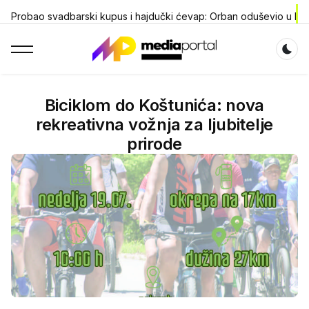
Probao svadbarski kupus i hajdučki ćevap: Orban oduševio u D
Dar
Biciklom do Koštunića: nova
rekreativna vožnja za ljubitelje
prirode