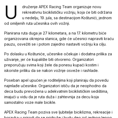
U
druženje APEX Racing Team organizuje novu
rekreativnu biciklističku vožnju, koja će biti održana
u nedelju, 19. jula, sa destinacijom Koštunići, jednom
od omiljenih ruta učesnika ovih vožnji.
Planirana ruta duga je 27 kilometara, a na 17. kilometru biće
organizovana okrepna stanica, gde će učesnici napraviti kraću
pauzu, osvežiti se i potom zajedno nastaviti vožnju ka cilju.
Po dolasku u Koštuniće, učesnike očekuje i dodatna prilika za
uživanje, jer će kupalište biti otvoreno. Organizatori
preporučuju svima koji žele da ponesu kupaći kostim i
iskoriste priliku da se nakon vožnje osveže i rashlade.
Poseban apel upućen je roditeljima koji planiraju da povedu
najmlađe učesnike. Organizatori ističu da je neophodno da
deca budu prevožena u adekvatnim biciklističkim sedištima,
imajući u vidu da je ruta duža i zahtevnija za decu koja
samostalno voze male bicikle.
APEX Racing Team poziva sve ljubitelje biciklizma, rekreacije i
boravka u prirodi da se pridruže i budu deo još jednog lepog