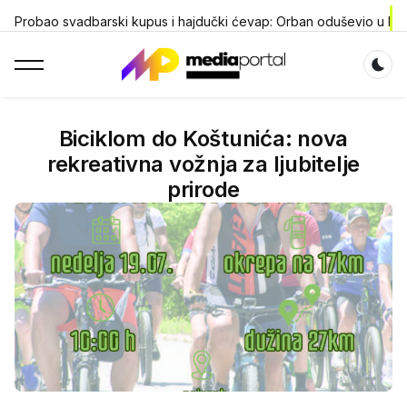
Probao svadbarski kupus i hajdučki ćevap: Orban oduševio u Dr
Dar
Biciklom do Koštunića: nova
rekreativna vožnja za ljubitelje
prirode