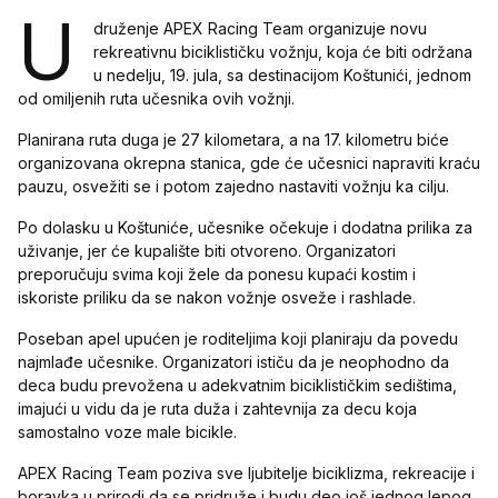
U
druženje APEX Racing Team organizuje novu
rekreativnu biciklističku vožnju, koja će biti održana
u nedelju, 19. jula, sa destinacijom Koštunići, jednom
od omiljenih ruta učesnika ovih vožnji.
Planirana ruta duga je 27 kilometara, a na 17. kilometru biće
organizovana okrepna stanica, gde će učesnici napraviti kraću
pauzu, osvežiti se i potom zajedno nastaviti vožnju ka cilju.
Po dolasku u Koštuniće, učesnike očekuje i dodatna prilika za
uživanje, jer će kupalište biti otvoreno. Organizatori
preporučuju svima koji žele da ponesu kupaći kostim i
iskoriste priliku da se nakon vožnje osveže i rashlade.
Poseban apel upućen je roditeljima koji planiraju da povedu
najmlađe učesnike. Organizatori ističu da je neophodno da
deca budu prevožena u adekvatnim biciklističkim sedištima,
imajući u vidu da je ruta duža i zahtevnija za decu koja
samostalno voze male bicikle.
APEX Racing Team poziva sve ljubitelje biciklizma, rekreacije i
boravka u prirodi da se pridruže i budu deo još jednog lepog