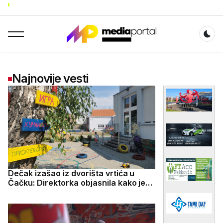
Dar
Najnovije vesti
Dečak izašao iz dvorišta vrtića u
Čačku: Direktorka objasnila kako je
došlo do incidenta