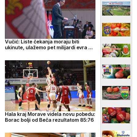
Vučić: Liste čekanja moraju biti
ukinute, ulažemo pet milijardi evra u
zdravstvo
Hala kraj Morave videla novu pobedu:
Borac bolji od Beča rezultatom 85:76