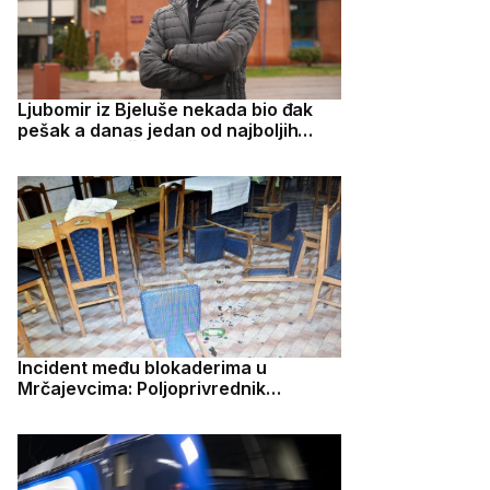
Ljubomir iz Bjeluše nekada bio đak
pešak a danas jedan od najboljih
studenata u Čačku
Incident među blokaderima u
Mrčajevcima: Poljoprivrednik
pretučen, završio u bolnici