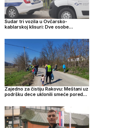
Sudar tri vozila u Ovčarsko-
kablarskoj klisuri: Dve osobe
povređene kod Čačka
Zajedno za čistiju Rakovu: Meštani uz
podršku dece uklonili smeće pored
puta