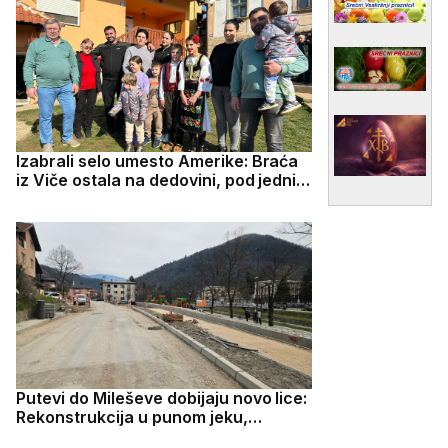
Izabrali selo umesto Amerike: Braća
iz Viče ostala na dedovini, pod jednim
krovom sedmoro dece i preko 100
grla stoke
Putevi do Mileševe dobijaju novo lice:
Rekonstrukcija u punom jeku,
sanacija klizišta u Prijepolju