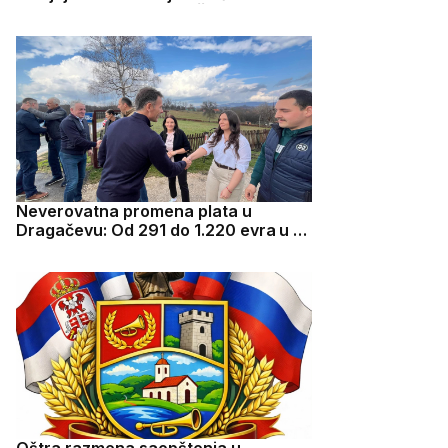
Rakić zauvek u srcima Čačana
Neverovatna promena plata u
Dragačevu: Od 291 do 1.220 evra u 15
godina
Oštra razmena saopštenja u