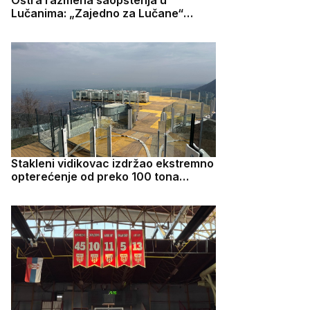
Lučanima: „Zajedno za Lučane“
demantuje optužbe GG „Jedan tim“
Stakleni vidikovac izdržao ekstremno
opterećenje od preko 100 tona
(FOTO)