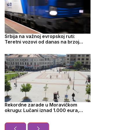
Srbija na važnoj evropskoj ruti:
Teretni vozovi od danas na brzoj
pruzi ka Budimpešti
Rekordne zarade u Moravičkom
okrugu: Lučani iznad 1.000 eura,
Čačak prešao 100.000 dinara