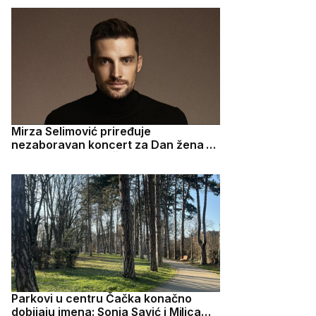
Mirza Selimović priređuje
nezaboravan koncert za Dan žena u
Kulturnom centru Čačak - od 20h
Parkovi u centru Čačka konačno
dobijaju imena: Sonja Savić i Milica