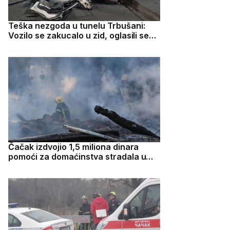
Teška nezgoda u tunelu Trbušani:
Vozilo se zakucalo u zid, oglasili se
lekari o stanju vozača
Čačak izdvojio 1,5 miliona dinara
pomoći za domaćinstva stradala u
požaru