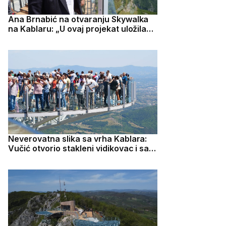
Ana Brnabić na otvaranju Skywalka
na Kablaru: „U ovaj projekat uložila
sam mnogo energije i truda“
Neverovatna slika sa vrha Kablara:
Vučić otvorio stakleni vidikovac i sam
stao na ovo "čudo" pa poručio -
može da izdrži preko 130 tona