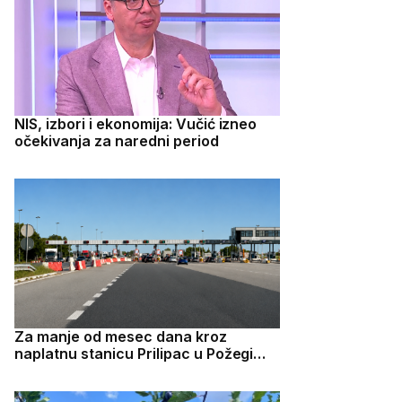
NIS, izbori i ekonomija: Vučić izneo
očekivanja za naredni period
Za manje od mesec dana kroz
naplatnu stanicu Prilipac u Požegi
prošlo blizu 300.000 vozila, autoput
Miloš Veliki beleži veliki uspeh