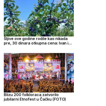
Šljive ove godine rodile kao nikada
pre, 30 dinara otkupna cena: Ivan iz
Prislonice očekuje do tri tone
odličnog roda - biće i za rakiju i džem,
ali i za prodaju
Blizu 200 folkloraca zatvorilo
jubilarni Etnofest u Čačku (FOTO)