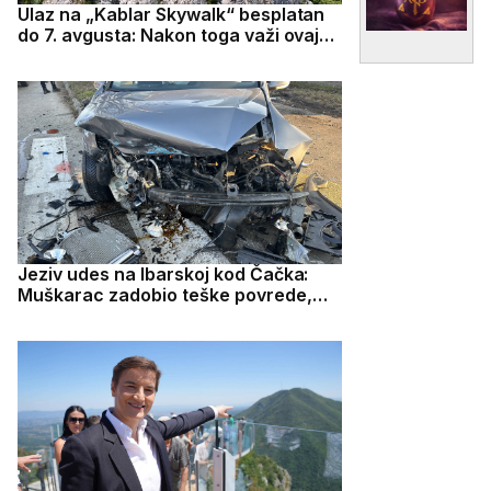
Ulaz na „Kablar Skywalk“ besplatan
do 7. avgusta: Nakon toga važi ovaj
cenovnik
Jeziv udes na Ibarskoj kod Čačka:
Muškarac zadobio teške povrede,
lekari mu se bore za život