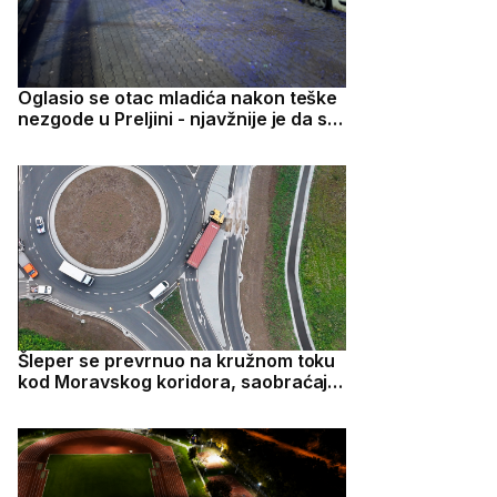
Oglasio se otac mladića nakon teške
nezgode u Preljini - njavžnije je da su
deca dobro
Šleper se prevrnuo na kružnom toku
kod Moravskog koridora, saobraćaj
otežan