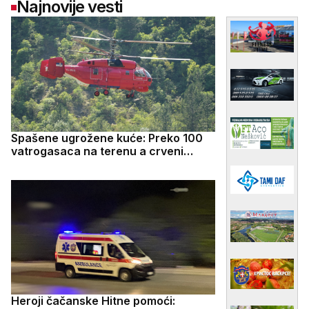
Najnovije vesti
Spašene ugrožene kuće: Preko 100
vatrogasaca na terenu a crveni
Kamov se ne gasi - dramatične slike
iz doline Ibra, vatra zahvatila 80
hektara šume
Heroji čačanske Hitne pomoći: