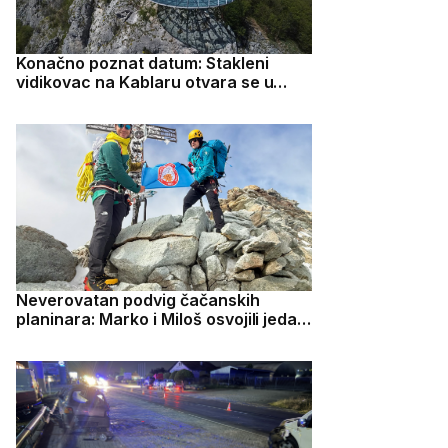
Konačno poznat datum: Stakleni
vidikovac na Kablaru otvara se u
četvrtak
Neverovatan podvig čačanskih
planinara: Marko i Miloš osvojili jedan
od najzahtevnijih vrhova u Evropi