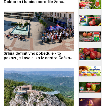
Doktorka i babica porodile ženu
tokom transporta
Srbija definitivno pobeđuje - to
pokazuje i ova slika iz centra Čačka:
Na trgu u isto vreme okupile se
pristalice SNS i studentskog pokreta