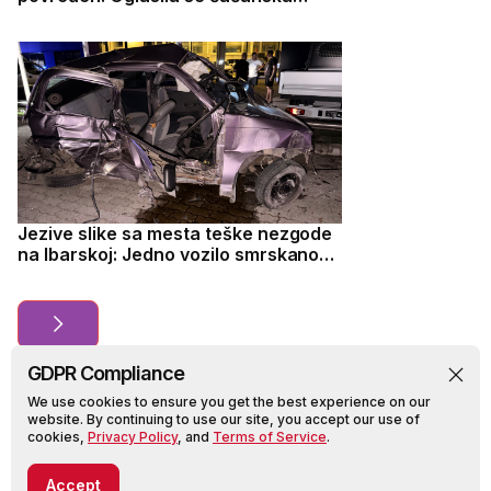
bolnica nakon nezgode na Ibarskoj,
ukupno povređene tri osobe
Jezive slike sa mesta teške nezgode
na Ibarskoj: Jedno vozilo smrskano
do neprepoznatljivosti, ima teško
povređenih
GDPR Compliance
We use cookies to ensure you get the best experience on our
website. By continuing to use our site, you accept our use of
cookies,
Privacy Policy
, and
Terms of Service
.
MediaPortal ©
2026, All rights reserved.
Accept
Impressum