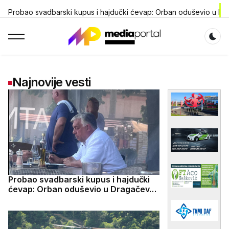
Probao svadbarski kupus i hajdučki ćevap: Orban oduševio u Dra
Dar
Najnovije vesti
Probao svadbarski kupus i hajdučki
ćevap: Orban oduševio u Dragačevu,
na Sabor trubača stigao bez pompe i
telohranitelja