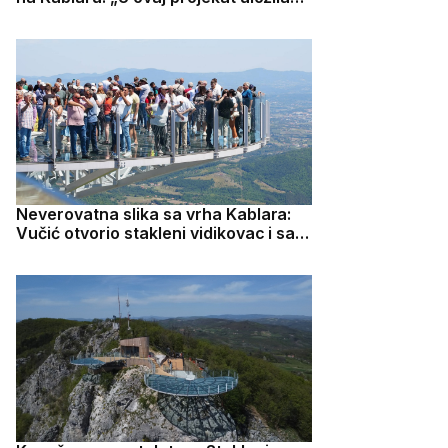
sam mnogo energije i truda“
Neverovatna slika sa vrha Kablara:
Vučić otvorio stakleni vidikovac i sam
stao na ovo "čudo" pa poručio -
može da izdrži preko 130 tona