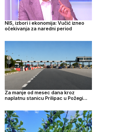
NIS, izbori i ekonomija: Vučić izneo
očekivanja za naredni period
Za manje od mesec dana kroz
naplatnu stanicu Prilipac u Požegi
prošlo blizu 300.000 vozila, autoput
Miloš Veliki beleži veliki uspeh