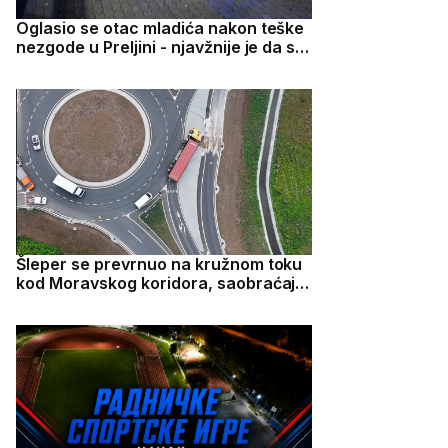
Oglasio se otac mladića nakon teške
nezgode u Preljini - njavžnije je da su
deca dobro
Šleper se prevrnuo na kružnom toku
kod Moravskog koridora, saobraćaj
otežan