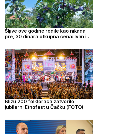
Šljive ove godine rodile kao nikada
pre, 30 dinara otkupna cena: Ivan iz
Prislonice očekuje do tri tone
odličnog roda - biće i za rakiju i džem,
ali i za prodaju
Blizu 200 folkloraca zatvorilo
jubilarni Etnofest u Čačku (FOTO)