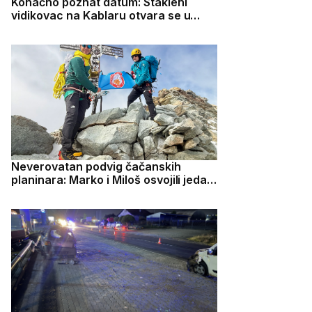
Konačno poznat datum: Stakleni
vidikovac na Kablaru otvara se u
četvrtak
Neverovatan podvig čačanskih
planinara: Marko i Miloš osvojili jedan
od najzahtevnijih vrhova u Evropi