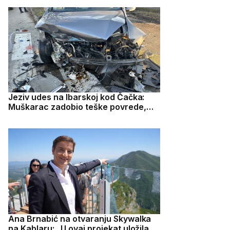
Jeziv udes na Ibarskoj kod Čačka:
Muškarac zadobio teške povrede,
lekari mu se bore za život
Ana Brnabić na otvaranju Skywalka
na Kablaru: „U ovaj projekat uložila