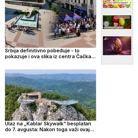
Srbija definitivno pobeđuje - to
pokazuje i ova slika iz centra Čačka:
Na trgu u isto vreme okupile se
pristalice SNS i studentskog pokreta
Ulaz na „Kablar Skywalk“ besplatan
do 7. avgusta: Nakon toga važi ovaj
cenovnik