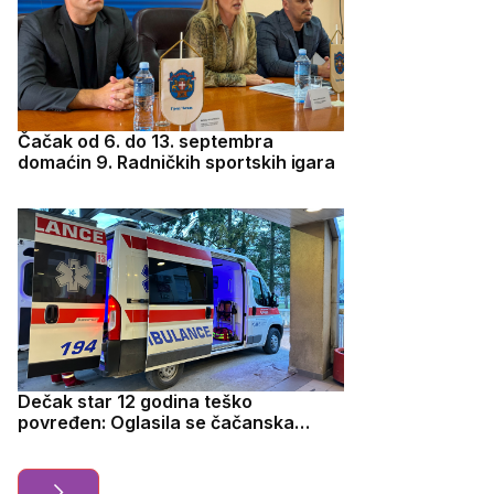
Čačak od 6. do 13. septembra
domaćin 9. Radničkih sportskih igara
Dečak star 12 godina teško
povređen: Oglasila se čačanska
bolnica nakon nezgode na Ibarskoj,
ukupno povređene tri osobe