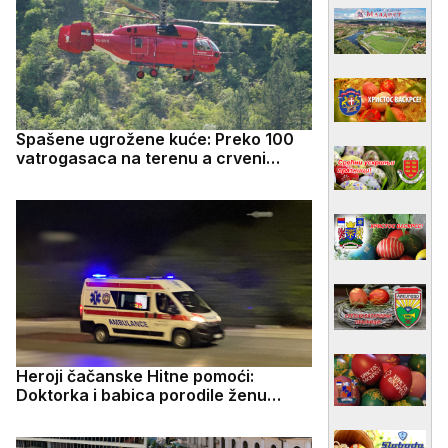
Spašene ugrožene kuće: Preko 100
vatrogasaca na terenu a crveni
Kamov se ne gasi - dramatične slike
iz doline Ibra, vatra zahvatila 80
hektara šume
Heroji čačanske Hitne pomoći:
Doktorka i babica porodile ženu
tokom transporta