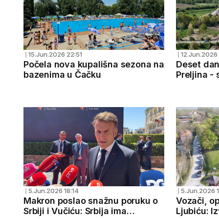
15.Jun.2026 22:51
12.Jun.2026 
❘
❘
Počela nova kupališna sezona na
Deset dan
bazenima u Čačku
Preljina -
koridor i M
5.Jun.2026 18:14
5.Jun.2026 1
❘
❘
Makron poslao snažnu poruku o
Vozači, o
Srbiji i Vučiću: Srbija ima
Ljubiću: I