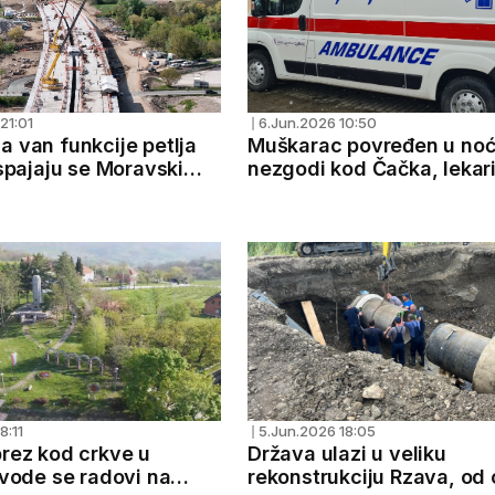
21:01
6.Jun.2026 10:50
❘
a van funkcije petlja
Muškarac povređen u noć
 spajaju se Moravski
nezgodi kod Čačka, lekar
iloš Veliki
zbrinuli na hirurgiji
8:11
5.Jun.2026 18:05
❘
prez kod crkve u
Država ulazi u veliku
zvode se radovi na
rekonstrukciju Rzava, od