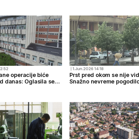
j mreži, saobraćaj
cevovoda zavisi više od 
bustavljen
ljudi
12:52
1.Jun.2026 14:18
❘
ane operacije biće
Prst pred okom se nije vi
d danas: Oglasila se
Snažno nevreme pogodil
nica u Čačku - ovako
Čačak, jak grad u ariljsko
cionišu nakon havarije
- važan apel upućen voz
istemu