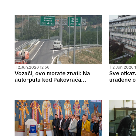
evropsku budućnost, idemo
vodovodno
dalje
potpuno o
2.Jun.2026 12:56
2.Jun.2026 
❘
❘
Vozači, ovo morate znati: Na
Sve otkaz
auto-putu kod Pakovraća
urađene o
saobraćaj obustavljen u dve
Opšta bol
trake, u funkciji samo preticajna
sada funk
na vodos