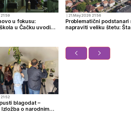
 21:59
21.May.2026 21:56
❘
novo u fokusu:
Problematični podstanar
škola u Čačku uvodi
napraviti veliku štetu: Šta
čar alatničar
stanodavci treba da urad
 21:52
pusti blagodat –
: Izložba o narodnim
 otvorena u Čačku