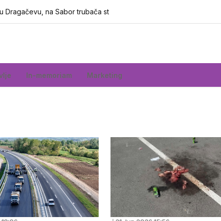
u Dragačevu, na Sabor trubača stigao bez pompe i t
vlje
In-memoriam
Marketing