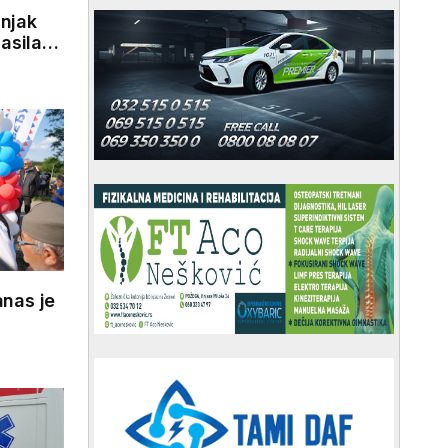
njak
asila
anas je
lata
a,
S