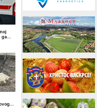
noj
i ga
 ovog