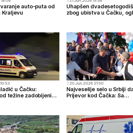
 18:06
21.Jun.2026 15:56
❘
tvaranje auto-puta od
Uhapšen dvadesetogodiš
a Kraljevu
zbog ubistva u Čačku, ogl
se policija
 10:53
20.Jun.2026 21:50
❘
ladić u Čačku:
Najveselije selo u Srbiji d
od težine zadobijenih
Prijevor kod Čačka: Sa
ovo je slika sa lica
veličanstvenog skupa pos
poruka snage i zajedništv
građani biraju politiku SN