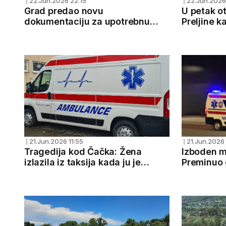
22.Jun.2026 22:15
22.Jun.2026
❘
❘
Grad predao novu
U petak o
dokumentaciju za upotrebnu
Preljine k
dozvolu za vidikovac na Kablaru
21.Jun.2026 11:55
21.Jun.2026
❘
❘
Tragedija kod Čačka: Žena
Izboden m
izlazila iz taksija kada ju je
Preminuo 
kolima udario tinejdžer,
povreda - 
nastradala na licu mesta
mesta