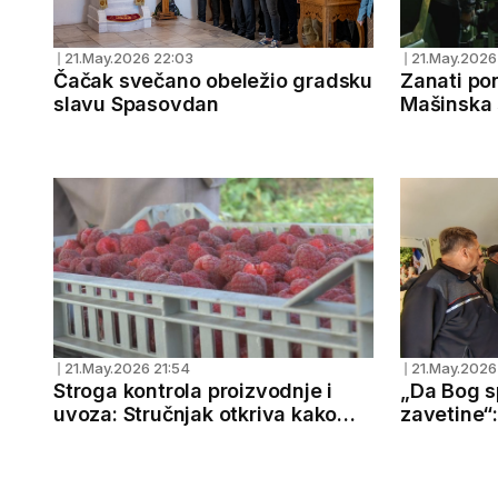
21.May.2026 22:03
21.May.2026
❘
❘
Čačak svečano obeležio gradsku
Zanati po
slavu Spasovdan
Mašinska 
smer tehni
21.May.2026 21:54
21.May.2026
❘
❘
Stroga kontrola proizvodnje i
„Da Bog s
uvoza: Stručnjak otkriva kako
zavetine“
domaća malina da se zaštiti od
običajima
virusa - Srbija je bila i mora
ostati prestonica crvenog zlata