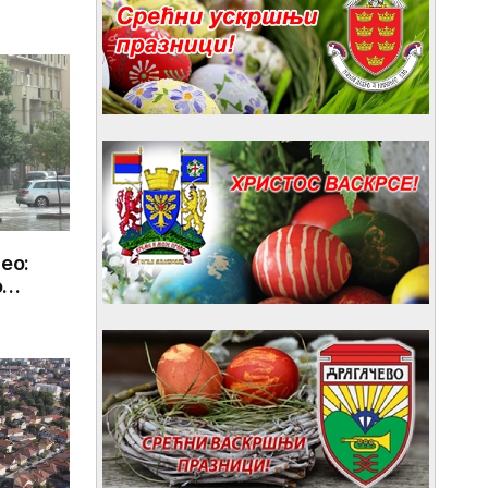
150.000
deo:
o
m selu
ačima