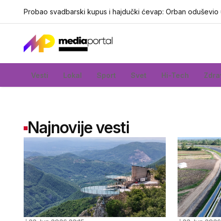
Probao svadbarski kupus i hajdučki ćevap: Orban oduševio 
Vesti
Lokal
Sport
Svet
Hi-Tech
Zdra
Najnovije vesti