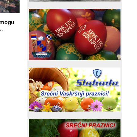
i mogu
e