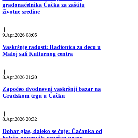
gradonačelnika Čačka za zaštitu
životne sredine
❘
9.Apr.2026 08:05
Vaskršnje radosti: Radionica za decu u
Maloj sali Kulturnog centra
❘
8.Apr.2026 21:20
Započeo dvodnevni vaskršnji bazar na
Gradskom trgu u Čačku
❘
8.Apr.2026 20:32
Dobar glas, daleko se čuje: Čačanka od
hobija napravila uspešan posao -