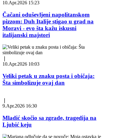
10.Apr.2026 15:23
Čačani oduševljeni napolitanskom
pizzom: Duh Italije stigao u grad na
Moravi - evo šta kažu iskusni
italijanski majstori
❘
10.Apr.2026 10:03
Veliki petak u znaku posta i običaja:
Šta simbolizuje ovaj dan
❘
9.Apr.2026 16:30
Mladić skočio sa zgrade, tragedija na
Ljubić keju