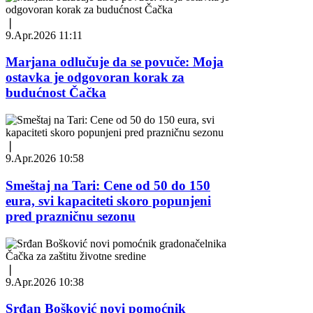
❘
9.Apr.2026 11:11
Marjana odlučuje da se povuče: Moja
ostavka je odgovoran korak za
budućnost Čačka
❘
9.Apr.2026 10:58
Smeštaj na Tari: Cene od 50 do 150
eura, svi kapaciteti skoro popunjeni
pred prazničnu sezonu
❘
9.Apr.2026 10:38
Srđan Bošković novi pomoćnik