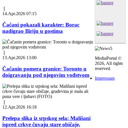
❘
14.Apr.2026 07:15
Čačani pokazali karakter: Borac
nadigrao Iliriju u gostima
❘
13.Apr.2026 13:00
MediaPortal ©
2026, All rights
Čačanin pomera granice: Toronto u
reserved.
doigravanju pod njegovim vođstvom
Impressum
❘
12.Apr.2026 16:18
Prelepa slika iz srpskog sela: Mališani
ispred crkve čuvaju stare običaje,