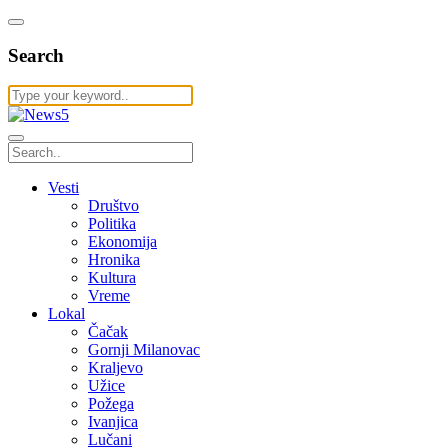
Search
Vesti
Društvo
Politika
Ekonomija
Hronika
Kultura
Vreme
Lokal
Čačak
Gornji Milanovac
Kraljevo
Užice
Požega
Ivanjica
Lučani