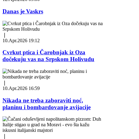
Danas je Vaskrs
❘
10.Apr.2026 19:12
Cvrkut ptica i Čarobnjak iz Oza
dočekuju vas na Srpskom Holivudu
❘
10.Apr.2026 16:59
Nikada ne treba zaboraviti noć,
planinu i bombardovanje avijacije
❘