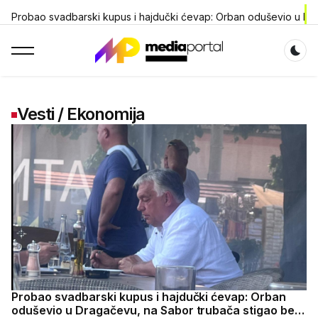
Probao svadbarski kupus i hajdučki ćevap: Orban oduševio u Dra
Dar
Vesti / Ekonomija
Probao svadbarski kupus i hajdučki ćevap: Orban
oduševio u Dragačevu, na Sabor trubača stigao bez