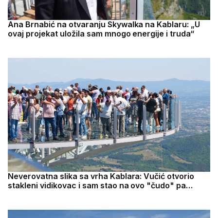
Ana Brnabić na otvaranju Skywalka na Kablaru: „U
ovaj projekat uložila sam mnogo energije i truda“
Neverovatna slika sa vrha Kablara: Vučić otvorio
stakleni vidikovac i sam stao na ovo "čudo" pa
poručio - može da izdrži preko 130 tona