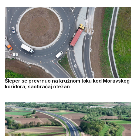
Šleper se prevrnuo na kružnom toku kod Moravskog
koridora, saobraćaj otežan