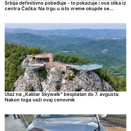
Srbija definitivno pobeđuje - to pokazuje i ova slika iz
centra Čačka: Na trgu u isto vreme okupile se
pristalice SNS i studentskog pokreta
Ulaz na „Kablar Skywalk“ besplatan do 7. avgusta:
Nakon toga važi ovaj cenovnik