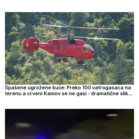
pompe i telohranitelja
Spašene ugrožene kuće: Preko 100 vatrogasaca na
terenu a crveni Kamov se ne gasi - dramatične slike
iz doline Ibra, vatra zahvatila 80 hektara šume