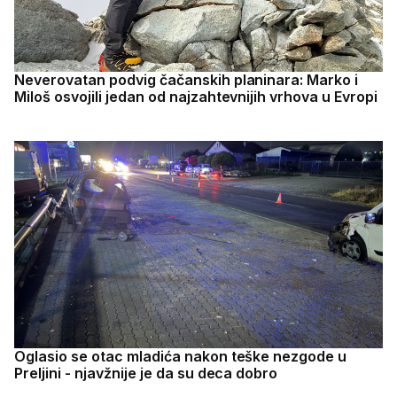
Neverovatan podvig čačanskih planinara: Marko i
Miloš osvojili jedan od najzahtevnijih vrhova u Evropi
Oglasio se otac mladića nakon teške nezgode u
Preljini - njavžnije je da su deca dobro