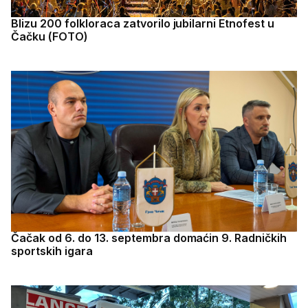
Blizu 200 folkloraca zatvorilo jubilarni Etnofest u
Čačku (FOTO)
Čačak od 6. do 13. septembra domaćin 9. Radničkih
sportskih igara