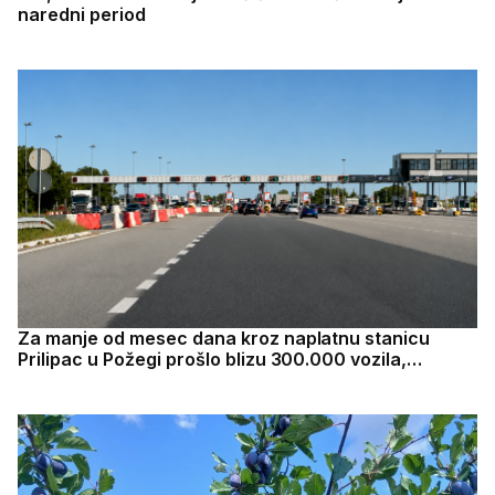
naredni period
Za manje od mesec dana kroz naplatnu stanicu
Prilipac u Požegi prošlo blizu 300.000 vozila,
autoput Miloš Veliki beleži veliki uspeh