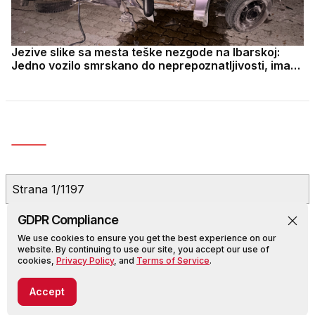
Jezive slike sa mesta teške nezgode na Ibarskoj:
Jedno vozilo smrskano do neprepoznatljivosti, ima
teško povređenih
Strana 1/1197
GDPR Compliance
We use cookies to ensure you get the best experience on our
website. By continuing to use our site, you accept our use of
cookies,
Privacy Policy
, and
Terms of Service
.
MediaPortal ©
2026, All rights reserved.
Accept
Impressum
Dark