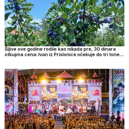
Šljive ove godine rodile kao nikada pre, 30 dinara
otkupna cena: Ivan iz Prislonice očekuje do tri tone
odličnog roda - biće i za rakiju i džem, ali i za prodaju