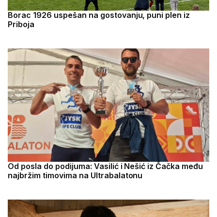
Borac 1926 uspešan na gostovanju, puni plen iz
Priboja
Od posla do podijuma: Vasilić i Nešić iz Čačka među
najbržim timovima na Ultrabalatonu