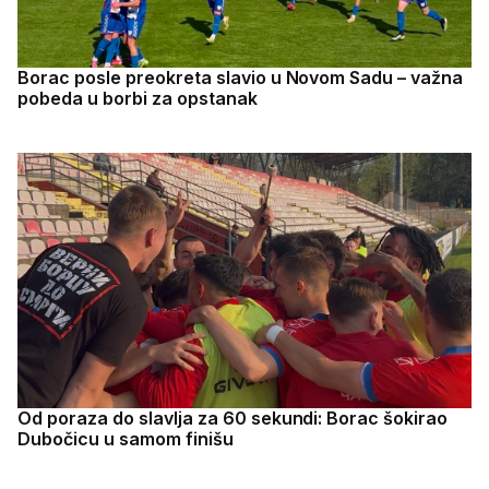
Borac posle preokreta slavio u Novom Sadu – važna
pobeda u borbi za opstanak
Od poraza do slavlja za 60 sekundi: Borac šokirao
Dubočicu u samom finišu