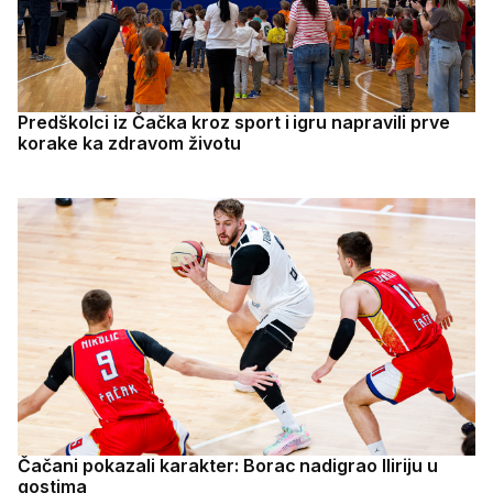
Predškolci iz Čačka kroz sport i igru napravili prve
korake ka zdravom životu
Čačani pokazali karakter: Borac nadigrao Iliriju u
gostima