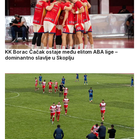
KK Borac Čačak ostaje među elitom ABA lige –
dominantno slavlje u Skoplju