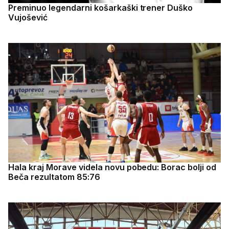
Preminuo legendarni košarkaški trener Duško
Vujošević
Hala kraj Morave videla novu pobedu: Borac bolji od
Beča rezultatom 85:76