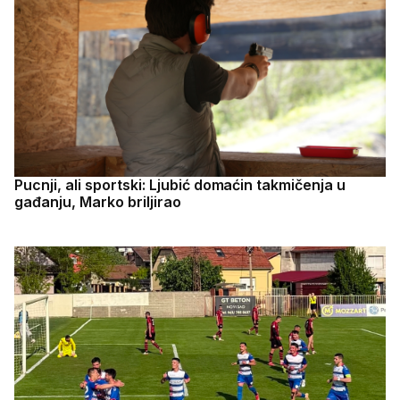
Pucnji, ali sportski: Ljubić domaćin takmičenja u
gađanju, Marko briljirao