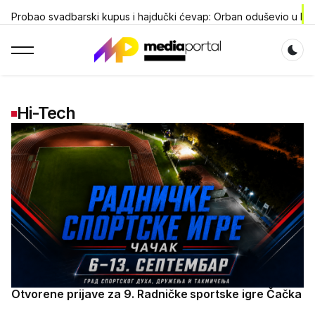
Probao svadbarski kupus i hajdučki ćevap: Orban oduševio u Dra
Dar
Hi-Tech
Otvorene prijave za 9. Radničke sportske igre Čačka