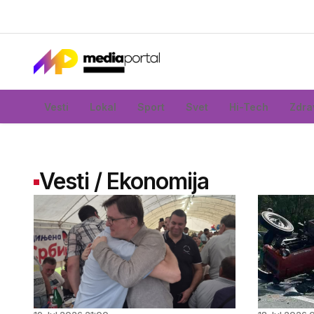
Vesti
Lokal
Sport
Svet
Hi-Tech
Zdra
Vesti / Ekonomija