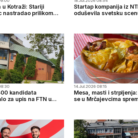
09:00
18.Jul.2026 08:54
u Kotraži: Stariji
Startap kompanija iz N
 nastradao prilikom
oduševila svetsku scen
a traktorske prikolice
Osmislili kolevku koja s
pretvara u sto, fotelju i
08:30
14.Jul.2026 08:15
300 kandidata
Mesa, masti i strpljenja
lo za upis na FTN u
se u Mrčajevcima spre
srpski svadbarski kupu