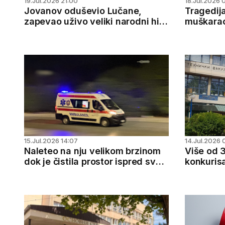
19.Jul.2026 21:00
18.Jul.2026 
Jovanov oduševio Lučane,
Tragedija 
zapevao uživo veliki narodni hit:
muškarac
Ispraćen uz gromoglasan aplauz
prevrtanj
i uz poziv da dođe na Sabor
trubača
15.Jul.2026 14:07
14.Jul.2026 
Naleteo na nju velikom brzinom
Više od 
dok je čistila prostor ispred svog
konkurisa
dvorišta: Ovo su detalji nezgode
Čačku
kod Čačka, žena u teškom stanju