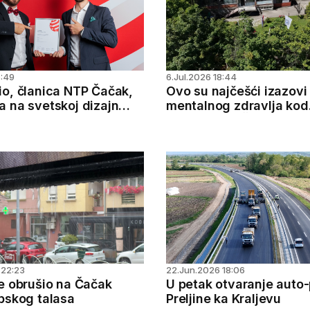
5:49
6.Jul.2026 18:44
io, članica NTP Čačak,
Ovo su najčešći izazovi 
a na svetskoj dizajn
mentalnog zdravlja kod
tinejdžera u Čačku - ul
i porodice ključna
 22:23
22.Jun.2026 18:06
se obrušio na Čačak
U petak otvaranje auto
opskog talasa
Preljine ka Kraljevu