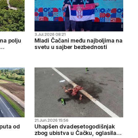
3.Jul.2026 08:21
na polju
Mladi Čačani među najboljima na
svetu u sajber bezbednosti
oga škole
21.Jun.2026 15:56
-puta od
Uhapšen dvadesetogodišnjak
zbog ubistva u Čačku, oglasila