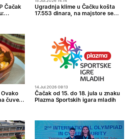
15.Jul.2026 14:14
TP Čačak
Ugradnja klime u Čačku košta
u:
17.553 dinara, na majstore se
e
čeka i do četiri meseca
li dvosed
14.Jul.2026 08:13
: Ovako
Čačak od 15. do 18. jula u znaku
ma čuveni
Plazma Sportskih igara mladih
s