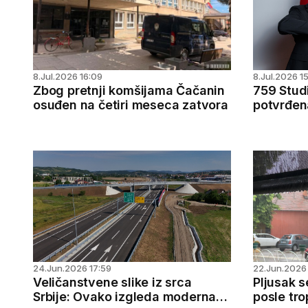
8.Jul.2026 16:09
8.Jul.2026 1
Zbog pretnji komšijama Čačanin
759 Stud
osuđen na četiri meseca zatvora
potvrđen
sceni
24.Jun.2026 17:59
22.Jun.2026
Veličanstvene slike iz srca
Pljusak 
Srbije: Ovako izgleda moderna
posle tr