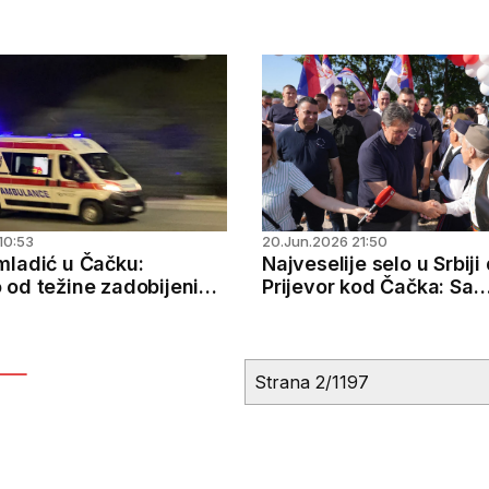
10:53
20.Jun.2026 21:50
mladić u Čačku:
Najveselije selo u Srbiji
 od težine zadobijenih
Prijevor kod Čačka: Sa
 ovo je slika sa lica
veličanstvenog skupa p
poruka snage i zajedniš
građani biraju politiku 
Strana 2/1197