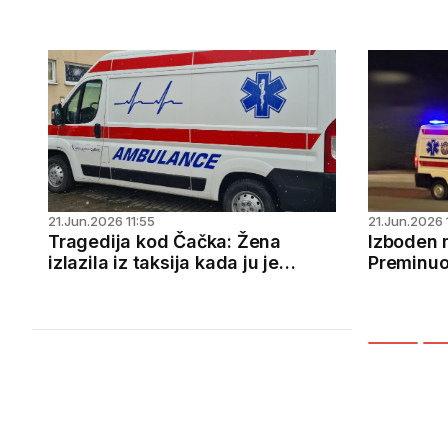
deonica Moravskog koridora
koja se u petak pušta u
saobraćaj - put koji će spojiti
preko pola miliona ljudi
21.Jun.2026 11:55
21.Jun.2026 
Tragedija kod Čačka: Žena
Izboden 
izlazila iz taksija kada ju je
Preminuo
kolima udario tinejdžer,
povreda -
nastradala na licu mesta
mesta
GDPR Compliance