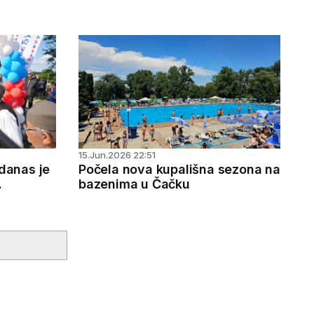
se policija
15.Jun.2026 22:51
 danas je
Počela nova kupališna sezona na
bazenima u Čačku
oslata
tva,
SNS