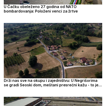
U Čačku obeleženo 27 godina od NATO
bombardovanja: Položeni venci za žrtve
Drži nas sve na okupu i zajedništvu: U Negrišorima
se gradi Seoski dom, meštani presrećni kažu - to je
za nas prelepa vest