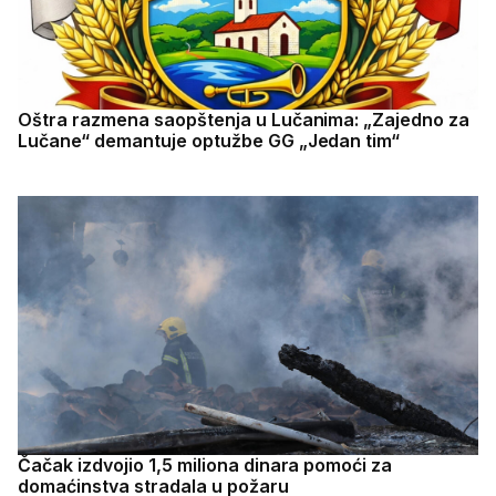
Oštra razmena saopštenja u Lučanima: „Zajedno za
Lučane“ demantuje optužbe GG „Jedan tim“
Čačak izdvojio 1,5 miliona dinara pomoći za
domaćinstva stradala u požaru