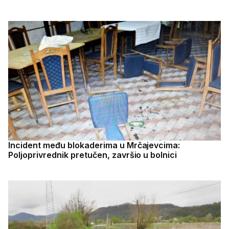
Incident među blokaderima u Mrčajevcima:
Poljoprivrednik pretučen, završio u bolnici