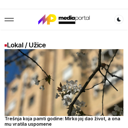
Dar
Lokal / Užice
Trešnja koja pamti godine: Mirko joj dao život, a ona
mu vratila uspomene