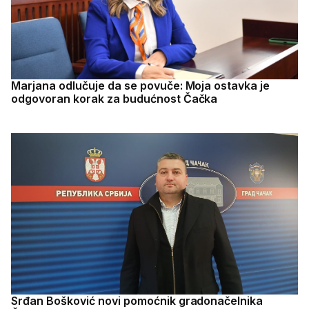
Marjana odlučuje da se povuče: Moja ostavka je
odgovoran korak za budućnost Čačka
Srđan Bošković novi pomoćnik gradonačelnika