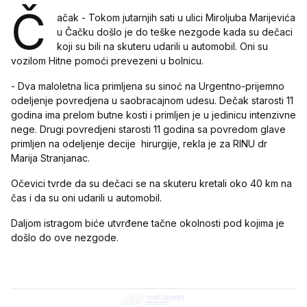
Č
ačak - Tokom jutarnjih sati u ulici Miroljuba Marijevića
u Čačku došlo je do teške nezgode kada su dečaci
koji su bili na skuteru udarili u automobil. Oni su
vozilom Hitne pomoći prevezeni u bolnicu.
- Dva maloletna lica primljena su sinoć na Urgentno-prijemno
odeljenje povredjena u saobracajnom udesu. Dečak starosti 11
godina ima prelom butne kosti i primljen je u jedinicu intenzivne
nege. Drugi povredjeni starosti 11 godina sa povredom glave
primljen na odeljenje decije hirurgije, rekla je za RINU dr
Marija Stranjanac.
Očevici tvrde da su dečaci se na skuteru kretali oko 40 km na
čas i da su oni udarili u automobil.
Daljom istragom biće utvrđene tačne okolnosti pod kojima je
došlo do ove nezgode.