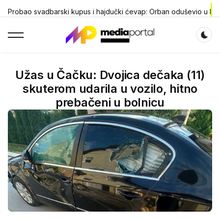
Probao svadbarski kupus i hajdučki ćevap: Orban oduševio u Dr
Dar
Užas u Čačku: Dvojica dečaka (11)
skuterom udarila u vozilo, hitno
prebačeni u bolnicu