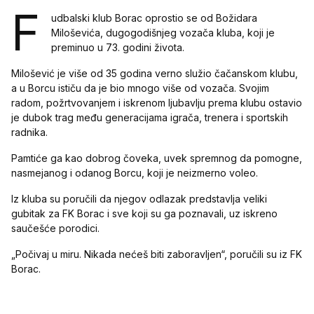
F
udbalski klub Borac oprostio se od Božidara
Miloševića, dugogodišnjeg vozača kluba, koji je
preminuo u 73. godini života.
Milošević je više od 35 godina verno služio čačanskom klubu,
a u Borcu ističu da je bio mnogo više od vozača. Svojim
radom, požrtvovanjem i iskrenom ljubavlju prema klubu ostavio
je dubok trag među generacijama igrača, trenera i sportskih
radnika.
Pamtiće ga kao dobrog čoveka, uvek spremnog da pomogne,
nasmejanog i odanog Borcu, koji je neizmerno voleo.
Iz kluba su poručili da njegov odlazak predstavlja veliki
gubitak za FK Borac i sve koji su ga poznavali, uz iskreno
saučešće porodici.
„Počivaj u miru. Nikada nećeš biti zaboravljen“, poručili su iz FK
Borac.