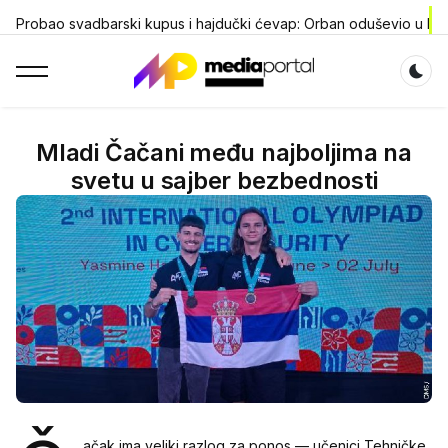
Probao svadbarski kupus i hajdučki ćevap: Orban oduševio u D
Dar
Mladi Čačani među najboljima na
svetu u sajber bezbednosti
ačak ima veliki razlog za ponos — učenici Tehničke