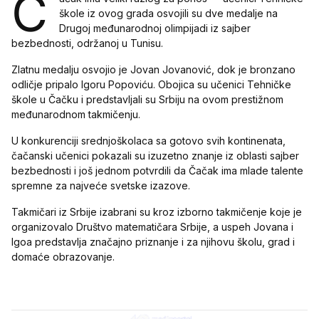
Č
škole iz ovog grada osvojili su dve medalje na
Drugoj međunarodnoj olimpijadi iz sajber
bezbednosti, održanoj u Tunisu.
Zlatnu medalju osvojio je Jovan Jovanović, dok je bronzano
odličje pripalo Igoru Popoviću. Obojica su učenici Tehničke
škole u Čačku i predstavljali su Srbiju na ovom prestižnom
međunarodnom takmičenju.
U konkurenciji srednjoškolaca sa gotovo svih kontinenata,
čačanski učenici pokazali su izuzetno znanje iz oblasti sajber
bezbednosti i još jednom potvrdili da Čačak ima mlade talente
spremne za najveće svetske izazove.
Takmičari iz Srbije izabrani su kroz izborno takmičenje koje je
organizovalo Društvo matematičara Srbije, a uspeh Jovana i
Igoa predstavlja značajno priznanje i za njihovu školu, grad i
domaće obrazovanje.