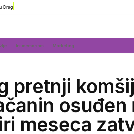
 u Dragačevu, na
vlje
In-memoriam
Marketing
 pretnji komš
ačanin osuđen 
iri meseca zat