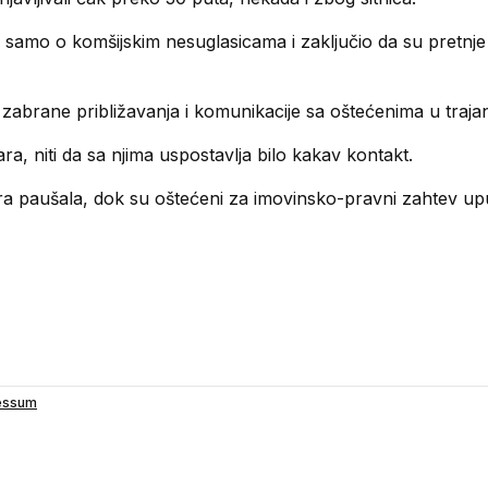
 samo o komšijskim nesuglasicama i zaključio da su pretnje 
 zabrane približavanja i komunikacije sa oštećenima u traja
a, niti da sa njima uspostavlja bilo kakav kontakt.
ra paušala, dok su oštećeni za imovinsko-pravni zahtev up
essum