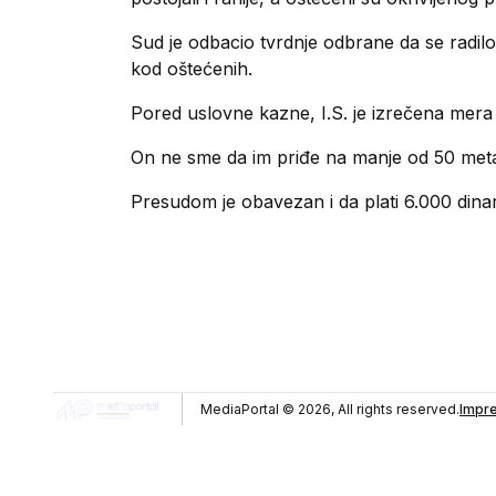
Sud je odbacio tvrdnje odbrane da se radilo
kod oštećenih.
Pored uslovne kazne, I.S. je izrečena mera
On ne sme da im priđe na manje od 50 metar
Presudom je obavezan i da plati 6.000 dina
MediaPortal ©
2026, All rights reserved.
Impr