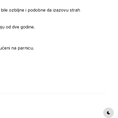
bile ozbiljne i podobne da izazovu strah
nju od dve godine.
ućeni na parnicu.
Dark