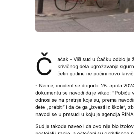
Č
ačak – Viši sud u Čačku odbio j
krivičnog dela ugrožavanje sigurn
četiri godine ne počini novo krivi
- Naime, incident se dogodio 28. aprila 202
dokumentu se navodi da je vikao: "Pobiću 
odnosi se na pretnje koje su, prema navodim
dete „prebiti“ i da će ga „izvesti iz škole“,
navodi se u presudi u koju je agencija RINA
Sud je takođe naveo i da ovo nije bio izolo
postojali i ranije, a oštećeni su okrivljenog 