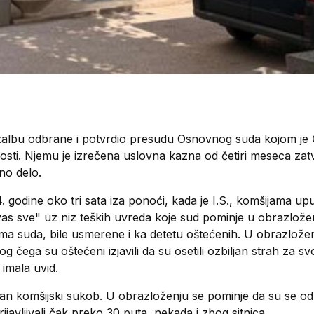
e žalbu odbrane i potvrdio presudu Osnovnog suda kojom j
osti. Njemu je izrečena uslovna kazna od četiri meseca zatv
čno delo.
4. godine oko tri sata iza ponoći, kada je I.S., komšijama u
vas sve" uz niz teških uvreda koje sud pominje u obrazlož
a suda, bile usmerene i ka detetu oštećenih. U obrazloženju
 zbog čega su oštećeni izjavili da su osetili ozbiljan strah z
 imala uvid.
van komšijski sukob. U obrazloženju se pominje da su se od
prijavljivali čak preko 30 puta, nekada i zbog sitnica.