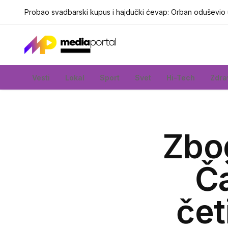
Probao svadbarski kupus i hajdučki ćevap: Orban oduševio
Vesti
Lokal
Sport
Svet
Hi-Tech
Zdra
Zbog
Č
čet