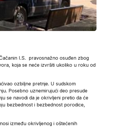
e Čačanin I.S. pravosnažno osuđen zbog
ora, koja se neće izvršiti ukoliko u roku od
pućivao ozbiljne pretnje. U sudskom
enju. Posebno uznemirujući deo presude
 se navodi da je okrivljeni pretio da će
a svoju bezbednost i bezbednost porodice,
nosi između okrivljenog i oštećenih